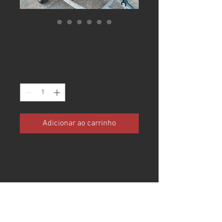
Yamaha SVHO 2022
Preço
R$ 105.000,00
Quantidade
*
Adicionar ao carrinho
JET SKI YAMAHA SVHO 2022
FICHA TÉCNICA - Modelo:
YAMAHA SVHO - Ano: 2022
ESPECIFICAÇÕES - PAINEL
TOUCHESCREEN - MULTIMÍDIA -
SOM - PILOTO AUTOMÁTICO - RÉ