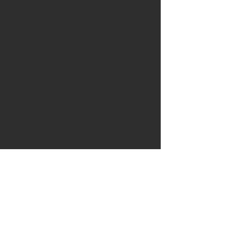
- Tamanho: 26.5 pés
- Motorização: 1 MERCRUISER
5.0 - GASOLINA - 260 HP
ESPECIFICAÇÕES
- GPS GARMIN
- GUINCHO ELÉTRICO
- WC ELÉTRICO
- DIREÇÃO HIDRÁULICA
- LUZES DE CABINE
- LUZES DE CORTESIA
- RÁDIO VHF
- SISTEMA DE SOM
- PISO DE EVA
- CHURRASQUEIRA DE INOX
- FECHAMENTO TOTAL
- CRISTALEIRA
- CHUVEIRO DE POPA