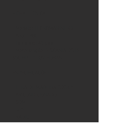
FICHA TÉCNICA
- Modelo: TECNOMARINE 43
- Ano: 1985
- Tamanho: 43 pés
- Motorização: 2 SCANIA DS12 -
650 HP - 1.307 HORAS
ESPECIFICAÇÕES
- TEKA DE MADEIRA COCKPIT
- AR CONDICIONADO
- SOM
- GPS
- RÁDIO
- WC ELÉTRICO
- GUINCHO ELÉTRICO