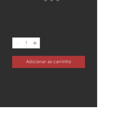
Tecnomarine 40
Preço
R$ 380.000,00
Quantidade
*
Adicionar ao carrinho
LANCHA TECNOMARINE 40 FICHA
TÉCNICA - Modelo:
TECNOMARINE 40 - Ano: 1994 -
Tamanho: 40 pés - Motorização:
2 CARTEPILLAR - 430 HP
ESPECIFICAÇÕES - SEM
GERADOR QUALQUER DÚVIDA
ESTAMOS A DISPOSIÇÃO.