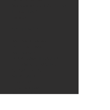
- Tamanho: 42 pés
- Motorização: 2 VOLVO IPS - 600
HP - 430 HORAS
- Gerador
ESPECIFICAÇÕES
- ANTENA DE RADAR
- PILOTO AUTOMÁTICO
- ANTENA SKY
- PLATAFORMA HIDRÁULICA
- FECHAMENTO TRASEIRO
- SUPORTE DE BOTE
- MICRO-ONDAS
- COOCKTOP
- 03 GELADEIRAS
- CHURRASQUEIRA
- TV´S
- CARRETA DE ENCALHE