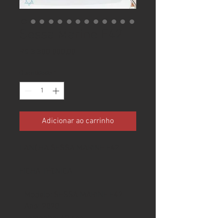
Sessa Marine F42
Preço
R$ 3.300.000,00
Quantidade
*
Adicionar ao carrinho
LANCHA SESSA MARINE F42
FICHA TÉCNICA
- Modelo: SESSA MARINE F42
- Ano: 2020