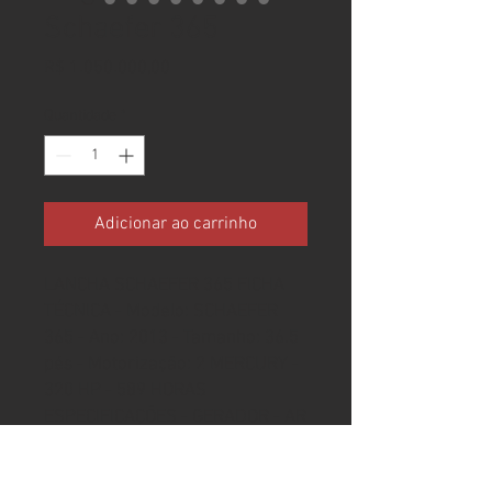
Schaefer 365
Preço
R$ 1.050.000,00
Quantidade
*
Adicionar ao carrinho
LANCHA SCHAEFER 365 FICHA
TÉCNICA - Modelo: SCHAEFER
365 - Ano: 2013 - Tamanho: 36.5
pés - Motorização: 2 MERCURY -
320 HP - 589 HORAS
ESPECIFICAÇÕES - GERADOR - AR
CONDICIONADO - JOYSTICK DE
MANOBRA - GPS - GUINCHO