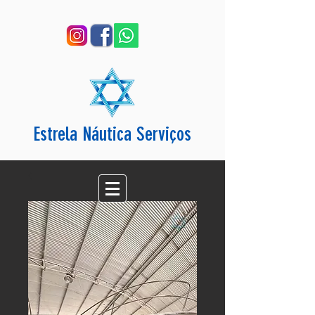
Estrela Náutica Serviços