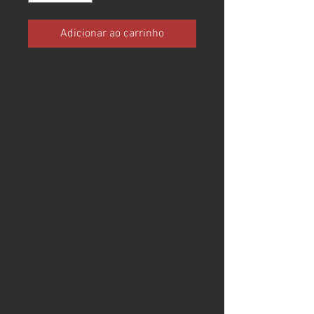
Adicionar ao carrinho
LANCHA PHANTOM 37
FICHA TÉCNICA
- Modelo: PHANTOM 37
- Ano: 2006
- Tamanho: 37 pés
- Motorização: 2 VOLVO D6 - 370
HP - 600 HORAS
ESPECIFICAÇÕES
- AR CONDICIONADO
- BOILER
- BÚSSOLA