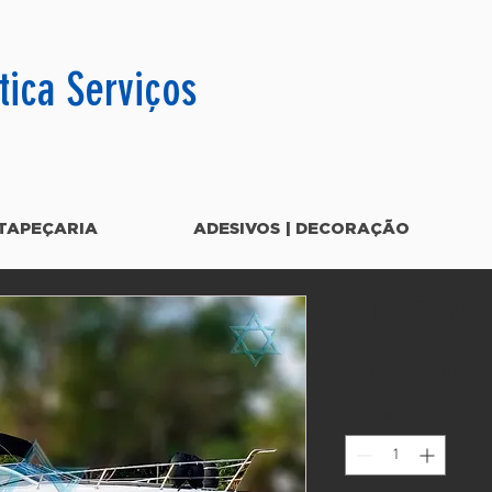
tica Serviços
TAPEÇARIA
ADESIVOS | DECORAÇÃO
PHANTOM 3
Preç
R$ 690.000,00
Quantidade
*