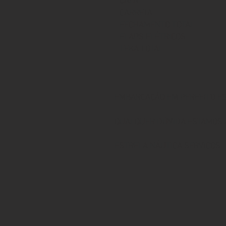
- CAPA
- CARRETA
- FECHAMENTO TOTAL
- FLAPS ELÉTRICOS
- TEKA TOTAL
EMBARCAÇÃO EM PERFEITO E
QUALQUER DÚVIDA ESTAMOS A
ESTRELA NÁUTICA SERVIÇOS