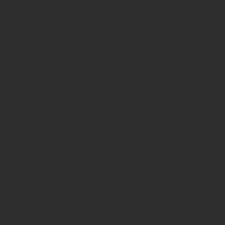
FICHA TÉCNICA
- NAVEGAÇÃO APENAS EM ÁG
- REVISADA
- GERADOR SWELL
- AR CONDICIONADO
- CARREGADOR DE BATERIA
- COMANDO ELETRÔNICO
- PLACA DE GELADEIRA EXTE
- CHURRASQUEIRA ZERO
- CABO DE CAIS
- ÂNCORA ELÉTRICA
- GPS
- RÁDIO VHF
- SONDA
- SOM
- SALVATAGEM