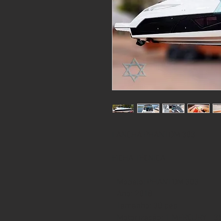
LANCHA PHANTOM 303
FICHA TÉCNICA
- Modelo: PHANTOM 303
- Ano: 2018
- Tamanho: 30 pés
- Motorização: 1 MERCURY - 3