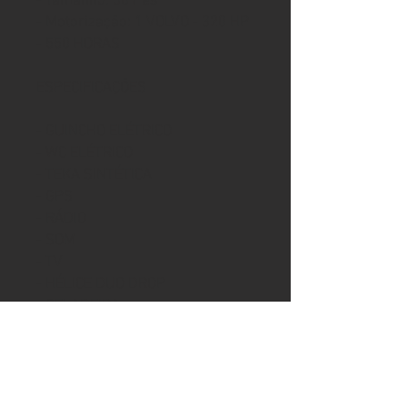
- Tamanho: 30 Pés
- Motorização: 1 VOLVO - 320 HP
- 550 HORAS
ESPECIFICAÇÕES
- GUINCHO ELÉTRICO
- WC ELÉTRICO
- TEKA SINTÉTICA
- GPS
- RÁDIO
- SOM
- TV
- HÉLICE DUO DROP
- GELADEIRA
- FOGÃO DE INDUÇÃO
- CHUVEIRO DE POPA