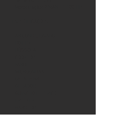
- Tamanho: 52 pés
- Motorização: 2 MAN - 1.100 HP
ESPECIFICAÇÕES
- AR CONDICIONADO
- BOILER
- BÚSSOLA
- COOKTOP
- FAROL
- MICROONDAS
- GELADEIRA
- GERADOR
- GUINCHO ELÉTRICO
- FREEZER
- HARDTOP
- GPS
- PONTE HIDRÁULICA
- SOM