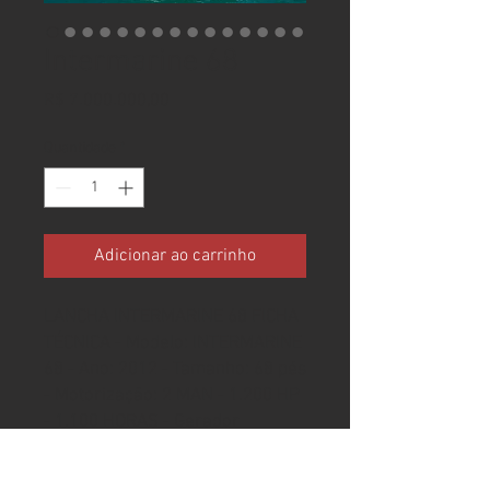
Intermarine 68
Preço
R$ 7.000.000,00
Quantidade
*
Adicionar ao carrinho
LANCHA INTERMARINE 68 FICHA
TÉCNICA - Modelo: INTERMARINE
68 - Ano: 2012 - Tamanho: 68 pés
- Motorização: 2 MAN - 1.200 HP
- 1.100 HORAS - Gerador
ESPECIFICAÇÕES - AR
CONDICIONADO - PONTE - TEKA -