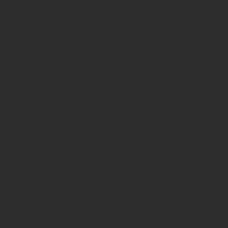
- BOILER
- BOWTHRUSTER
- ESTABILIZADOR
- DESSALINIZADOR
- ESPAÇO GOURMET
- PLATAFORMA SUBMERGÍVEL
- HARDTOP
- INVERSOR
- MÁQUINA DE LAVAR ROUPAS
- GPS RAYMARINE
- PILOTO AUTOMÁTICO
- RADAR
- SONDA
- ILUMINAÇÃO SUBÁQUATICA
- WC ELÉTRICO
EMBARCAÇÃO EM PERFEITO E