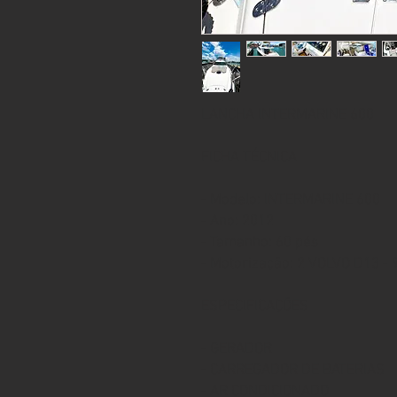
LANCHA INTERMARINE 600
FICHA TÉCNICA
- Modelo: INTERMARINE 600
- Ano: 2012
- Tamanho: 60 pés
- Motorização: 2 VOLVO D13 -
ESPECIFICAÇÕES
- GERADOR
- CARREGADOR DE BATERIAS
- AR CONDICIONADO