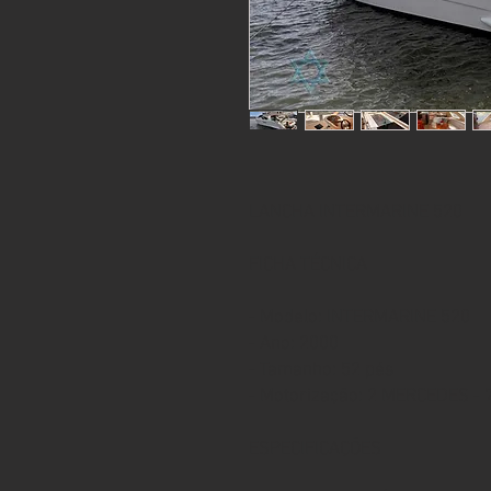
LANCHA INTERMARINE 520
FICHA TÉCNICA
- Modelo: INTERMARINE 520
- Ano: 2000
- Tamanho: 52 pés
- Motorização: 2 MERCEDES - 
ESPECIFICAÇÕES