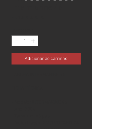
Intermarine 46
Preço
R$ 1.500.000,00
Quantidade
*
Adicionar ao carrinho
LANCHA INTERMARINE 46
FICHA TÉCNICA
- Modelo: INTERMARINE 46
- Ano: 2004
- Tamanho: 46 pés
- Motorização: 2 VOLVO TAND 74