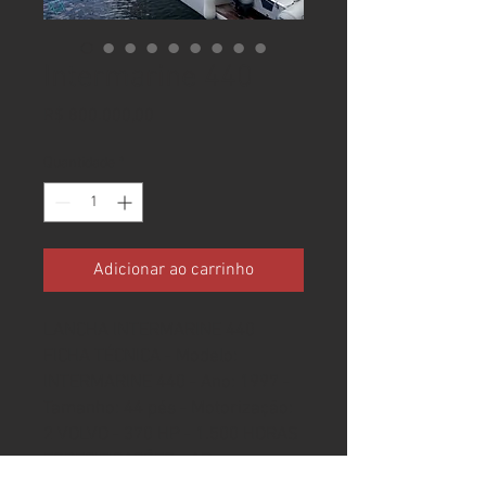
Intermarine 440
Preço
R$ 800.000,00
Quantidade
*
Adicionar ao carrinho
LANCHA INTERMARINE 440
FICHA TÉCNICA - Modelo:
INTERMARINE 440 - Ano: 1997 -
Tamanho: 44 pés - Motorização:
2 VOLVO - 370 HP - 1.500 HORAS
ESPECIFICAÇÕES - AR