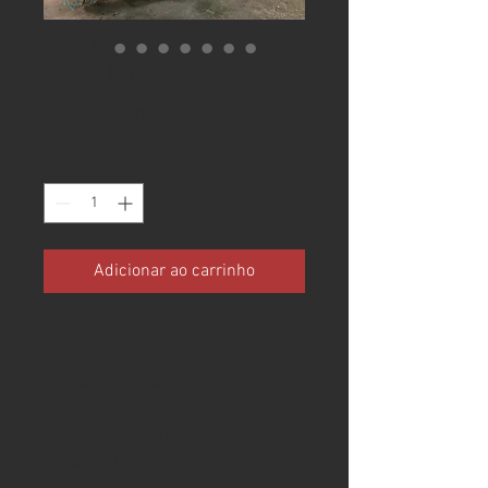
FS 210
Preço
R$ 220.000,00
Quantidade
*
Adicionar ao carrinho
LANCHA FS 210
FICHA TÉCNICA
- Modelo: FS 210
- Ano: 2005