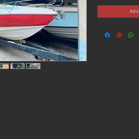
Adic
NICA - Modelo: FOCKER 240 - Ano:
orização: 1 YAMAHA - 150 HP - 258
 - BÚSSOLA - RÁDIO VHF - SOM - WC -
ALQUER DÚVIDA ESTAMOS A
A SERVIÇOS.