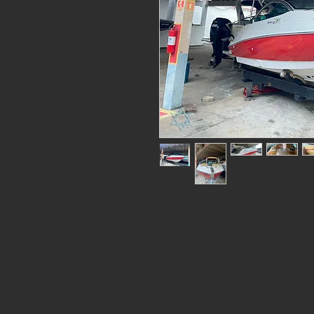
LANCHA FOCKER 240 FICHA TÉC
2011 - Tamanho: 24 pés - Mot
HORAS ESPECIFICAÇÕES - TEKA
CAPOTA - LUZ - CARRETA QU
DISPOSIÇÃO. ESTRELA NÁUTIC