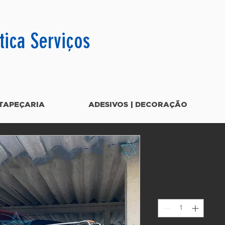
tica Serviços
TAPEÇARIA
ADESIVOS | DECORAÇÃO
Focker 240
Preç
R$ 160.000,00
Quantidade
*