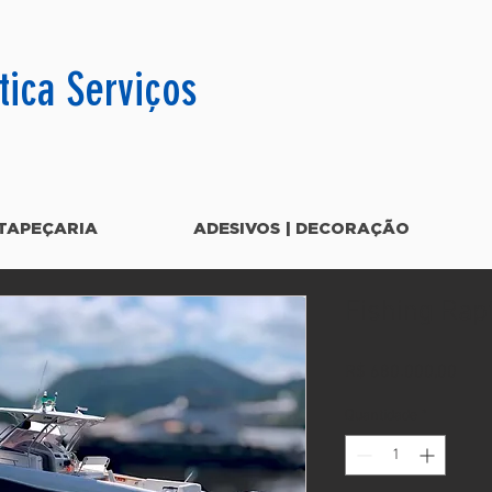
tica Serviços
TAPEÇARIA
ADESIVOS | DECORAÇÃO
Fishing Rap
Preç
R$ 680.000,00
Quantidade
*