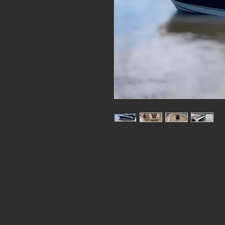
LANCHA FISHING RAPTOR 32
FICHA TÉCNICA
- Modelo: FISHING RAPTOR 32
- Ano: 2009
- Tamanho: 32 pés