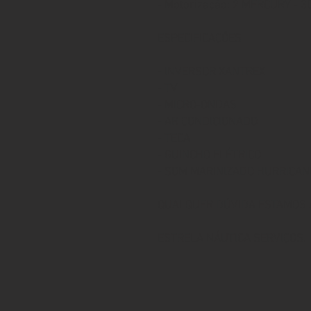
- Motorização: 2 MERCURY - 3
ESPECIFICAÇÕES
- INVERSOR XANTREX
- TV
- MICRO-ONDAS
- AR CONDICIONADO
- TECA
- GUINCHO ELÉTRICO
- SOM MARINIZADO HURRICAN
QUALQUER DÚVIDA ESTAMOS A
ESTRELA NÁUTICA SERVIÇOS.