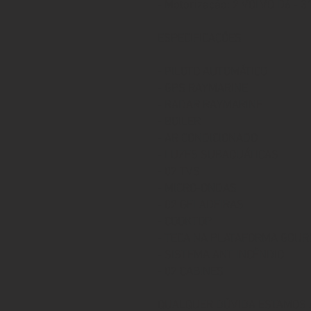
- Motorização: 2 VOLVO D6 - 3
ESPECIFICAÇÕES
- PILOTO AUTOMÁTICO
- GPS RAYMARINE
- RADAR RAYMARINE
- BOILER
- AR CONDICIONADO
- LUZES SUBAQUÁTICAS
- 02 TVS
- MICRO-ONDAS
- 02 GELADEIRAS
- COOKTOP
- TECA NA PLATAFORMA GOU
- SISTEMA ANT INCÊNDIO
- 02 CABINES
QUALQUER DÚVIDA ESTAMOS A