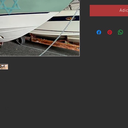
Adic
LDO
ALDO