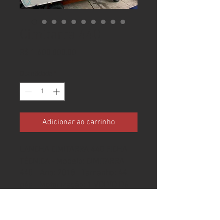
Cimitarra 440
Preço
R$ 1.600.000,00
Quantidade
*
Adicionar ao carrinho
LANCHA CIMITARRA 440 FICHA
TÉCNICA - Modelo: CIMITARRA
440 - Ano: 2018 - Tamanho: 44
pés - Motorização: 1 VOLVO D6 -
370 HP - 376 HORAS
ESPECIFICAÇÕES - TEKA -