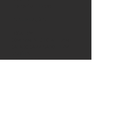
- Tamanho: 115 pés
ESPECIFICAÇÕES
BOCA - 7MT
COMPRIMENTO TOTAL - 35MT
CALADO CARREGADO - 1,9MT
5 SUÍTES
3 CAMAROTES
EMBARCAÇÃO EM PERFEITO
ESTADO DE CONSERVAÇÃO.
QUALQUER DÚVIDA ESTAMOS A
DISPOSIÇÃO.
ESTRELA NÁUTICA SERVIÇOS