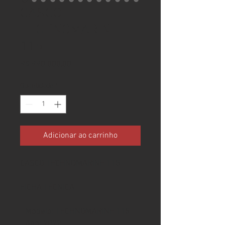
CASCO
TECHNOMARINE
115
Preço
R$ 990.000,00
Quantidade
*
Adicionar ao carrinho
CASCO TECHNOMARINE 115
FICHA TÉCNICA
- Modelo: TECHNOMARINE 115
- Ano: 2022